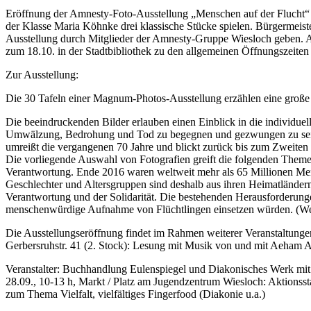
Eröffnung der Amnesty-Foto-Ausstellung „Menschen auf der Flucht“ 
der Klasse Maria Köhnke drei klassische Stücke spielen. Bürgermeis
Ausstellung durch Mitglieder der Amnesty-Gruppe Wiesloch geben. A
zum 18.10. in der Stadtbibliothek zu den allgemeinen Öffnungszeiten 
Zur Ausstellung:
Die 30 Tafeln einer Magnum-Photos-Ausstellung erzählen eine große 
Die beeindruckenden Bilder erlauben einen Einblick in die individuell
Umwälzung, Bedrohung und Tod zu begegnen und gezwungen zu sein, 
umreißt die vergangenen 70 Jahre und blickt zurück bis zum Zweiten 
Die vorliegende Auswahl von Fotografien greift die folgenden Theme
Verantwortung. Ende 2016 waren weltweit mehr als 65 Millionen Men
Geschlechter und Altersgruppen sind deshalb aus ihren Heimatländern 
Verantwortung und der Solidarität. Die bestehenden Herausforderunge
menschenwürdige Aufnahme von Flüchtlingen einsetzen würden. (Wei
Die Ausstellungseröffnung findet im Rahmen weiterer Veranstaltungen
Gerbersruhstr. 41 (2. Stock): Lesung mit Musik von und mit Aeham
Veranstalter: Buchhandlung Eulenspiegel und Diakonisches Werk mit
28.09., 10-13 h, Markt / Platz am Jugendzentrum Wiesloch: Aktionsst
zum Thema Vielfalt, vielfältiges Fingerfood (Diakonie u.a.)