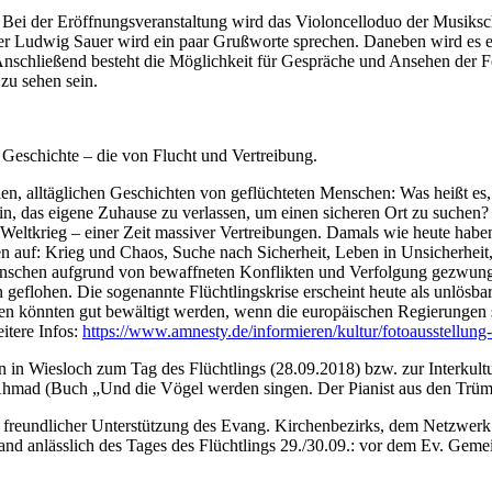
Bei der Eröffnungsveranstaltung wird das Violoncelloduo der Musiksc
ter Ludwig Sauer wird ein paar Grußworte sprechen. Daneben wird es e
nschließend besteht die Möglichkeit für Gespräche und Ansehen der 
zu sehen sein.
Geschichte – die von Flucht und Vertreibung.
en, alltäglichen Geschichten von geflüchteten Menschen: Was heißt es, a
das eigene Zuhause zu verlassen, um einen sicheren Ort zu suchen?
Weltkrieg – einer Zeit massiver Vertreibungen. Damals wie heute habe
n auf: Krieg und Chaos, Suche nach Sicherheit, Leben in Unsicherhei
schen aufgrund von bewaffneten Konflikten und Verfolgung gezwungen
geflohen. Die sogenannte Flüchtlingskrise erscheint heute als unlösbar
n könnten gut bewältigt werden, wenn die europäischen Regierungen sic
tere Infos:
https://www.amnesty.de/informieren/kultur/fotoausstellung
 in Wiesloch zum Tag des Flüchtlings (28.09.2018) bzw. zur Interkultu
 Ahmad (Buch „Und die Vögel werden singen. Der Pianist aus den Trü
 freundlicher Unterstützung des Evang. Kirchenbezirks, dem Netzwerk
and anlässlich des Tages des Flüchtlings 29./30.09.: vor dem Ev. Geme