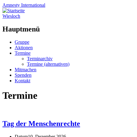
Amnesty
International
Wiesloch
Hauptmenü
Zum
Gruppe
Inhalt
Aktionen
springen
Termine
Terminarchiv
Termine (alternativen)
Mitmachen
Spenden
Kontakt
Termine
Tag der Menschenrechte
Datum
10. Dezember 2026