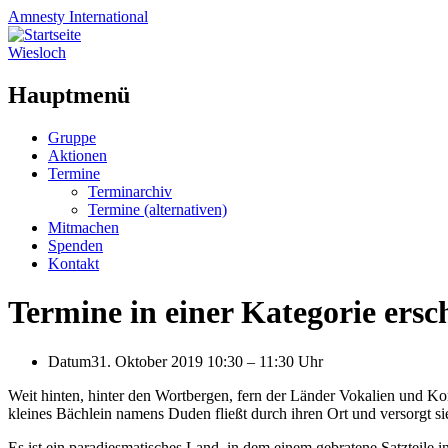
Amnesty
International
Wiesloch
Hauptmenü
Zum
Gruppe
Inhalt
Aktionen
springen
Termine
Terminarchiv
Termine (alternativen)
Mitmachen
Spenden
Kontakt
Termine in einer Kategorie ersch
Datum
31. Oktober 2019 10:30
–
11:30 Uhr
Weit hinten, hinter den Wortbergen, fern der Länder Vokalien und K
kleines Bächlein namens Duden fließt durch ihren Ort und versorgt si
Es ist ein paradiesmatisches Land, in dem einem gebratene Satzteile 