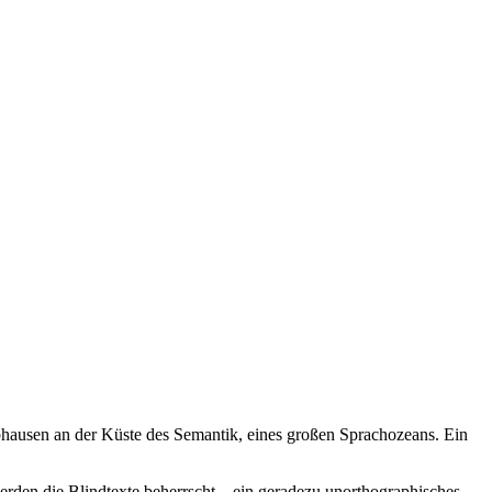
bhausen an der Küste des Semantik, eines großen Sprachozeans. Ein
werden die Blindtexte beherrscht – ein geradezu unorthographisches